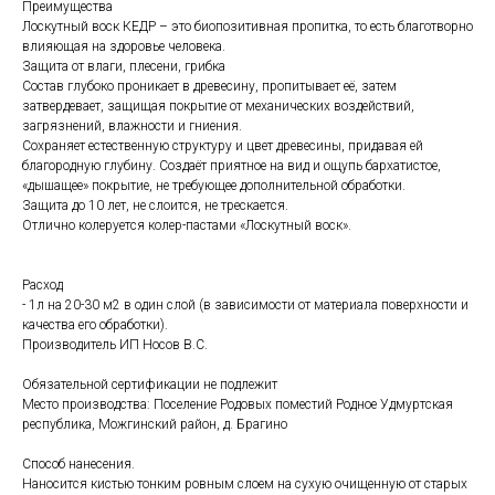
Преимущества
Лоскутный воск КЕДР – это биопозитивная пропитка, то есть благотворно
влияющая на здоровье человека.
Защита от влаги, плесени, грибка
Состав глубоко проникает в древесину, пропитывает её, затем
затвердевает, защищая покрытие от механических воздействий,
загрязнений, влажности и гниения.
Сохраняет естественную структуру и цвет древесины, придавая ей
благородную глубину. Создаёт приятное на вид и ощупь бархатистое,
«дышащее» покрытие, не требующее дополнительной обработки.
Защита до 10 лет, не слоится, не трескается.
Отлично колеруется колер-пастами «Лоскутный воск».
Расход
- 1л на 20-30 м2 в один слой (в зависимости от материала поверхности и
качества его обработки).
Производитель ИП Носов В.С.
Обязательной сертификации не подлежит
Место производства: Поселение Родовых поместий Родное Удмуртская
республика, Можгинский район, д. Брагино
Способ нанесения.
Наносится кистью тонким ровным слоем на сухую очищенную от старых