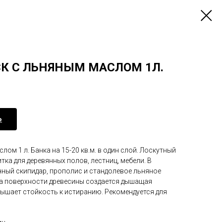
К С ЛЬНЯНЫМ МАСЛОМ 1Л.
Ь
ом 1 л. Банка на 15-20 кв.м. в один слой. Лоскутный
ка для деревянных полов, лестниц, мебели. В
чный скипидар, прополис и стандолевое льняное
на поверхности древесины создается дышащая
вышает стойкость к истиранию. Рекомендуется для