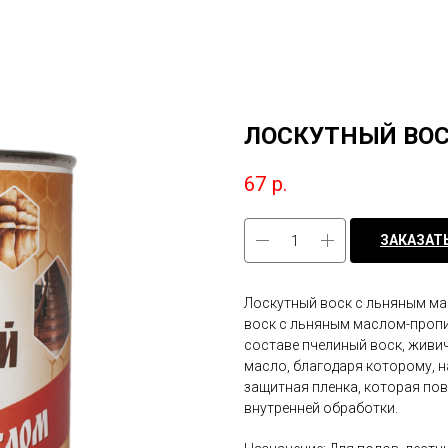
ЛОСКУТНЫЙ ВОС
67
р.
ЗАКАЗАТ
Лоскутный воск с льняным масл
воск с льняным маслом-пропит
составе пчелиный воск, живи
масло, благодаря которому, 
защитная пленка, которая по
внутренней обработки.